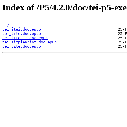
Index of /P5/4.2.0/doc/tei-p5-e
../
tei_jtei.doc.epub
tei_lite.doc.epub
tei_lite_fr.doc.epub
tei_simplePrint.doc.epub
tei_tite.doc.epub