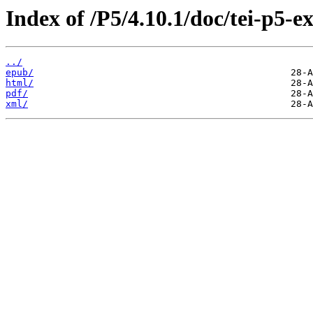
Index of /P5/4.10.1/doc/tei-p5-e
../
epub/
html/
pdf/
xml/