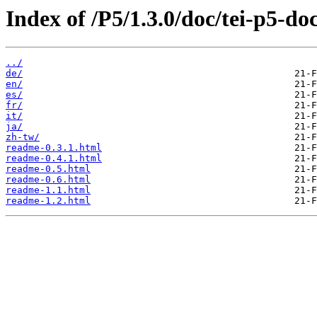
Index of /P5/1.3.0/doc/tei-p5-doc
../
de/
en/
es/
fr/
it/
ja/
zh-tw/
readme-0.3.1.html
readme-0.4.1.html
readme-0.5.html
readme-0.6.html
readme-1.1.html
readme-1.2.html